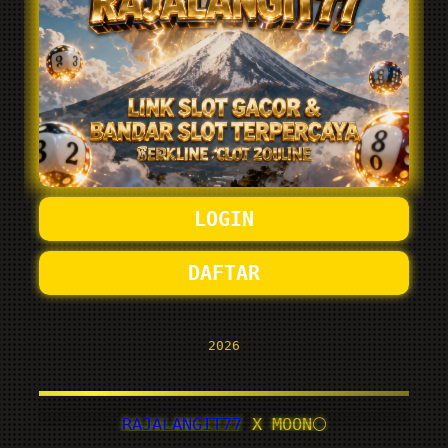
LOGIN
DAFTAR
2026
RAJALANGIT77
X MOON🌕